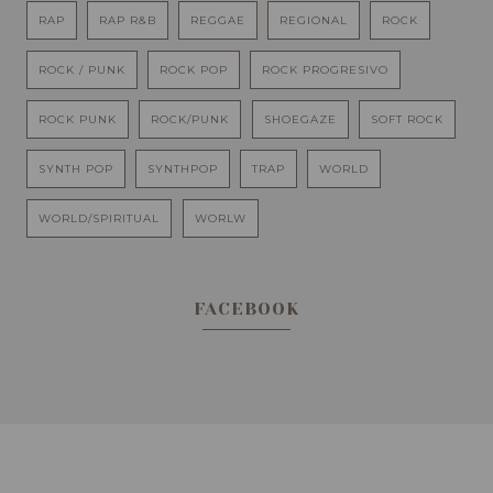
RAP
RAP R&B
REGGAE
REGIONAL
ROCK
ROCK / PUNK
ROCK POP
ROCK PROGRESIVO
ROCK PUNK
ROCK/PUNK
SHOEGAZE
SOFT ROCK
SYNTH POP
SYNTHPOP
TRAP
WORLD
WORLD/SPIRITUAL
WORLW
FACEBOOK