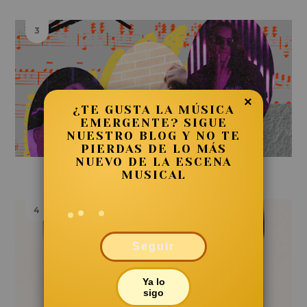
×
¿TE GUSTA LA MÚSICA
EMERGENTE? SIGUE
NUESTRO BLOG Y NO TE
PIERDAS DE LO MÁS
NUEVO DE LA ESCENA
MANIC YEAR - NOTHING SNOOTY
MUSICAL
Seguir
Ya lo
sigo