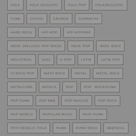
FOLK
FOLK ACOUSTIC
FOLK POP
FOLK/ACOUSTIC
FUNK
GOTHIC
GRUNGE
GUARACHA
HARD ROCK
HIP-HOP
HIP-HOP/RAP
INDIE (MELODIC POP ROCK)
INDIE POP
INDIE ROCK
INDUSTRIAL
JAZZ
K-POP
LATIN
LATIN POP
LT ROCK POP
MATH ROCK
METAL
METAL ROCK
METALCORE
MÚSICA
POP
POP . ROCK/PUNK
POP PUNK
POP R&B
POP REAGGE
POP ROCK
POP WORLD
POPULAR MUSIC
POST-PUNK
PSYCHEDELIC FOLK
PUNK
PUNK ROCK
R&B/SOUL