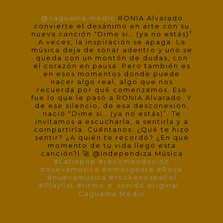
@caguama.medio
RONIA Alvarado
convierte el desánimo en arte con su
nueva canción “Dime si… (ya no estás)”
A veces, la inspiración se apaga. La
música deja de sonar adentro y uno se
queda con un montón de dudas, con
el corazón en pausa. Pero también es
en esos momentos donde puede
nacer algo real, algo que nos
recuerda por qué comenzamos. Eso
fue lo que le pasó a RONIA Alvarado. Y
de ese silencio, de esa desconexión,
nació “Dime si… (ya no estás)”. Te
invitamos a escucharla, a sentirla y a
compartirla. Cuéntanos: ¿Qué te hizo
sentir? ¿A quién te recordó? ¿En qué
momento de tu vida llegó esta
canción?l 🚀 @Independiza Música
#Latinpop
#recomendacion
#nuevamusica
#emergente
#Rock
#nuevamusica
#rockenespañol
#Playlist
#ritmo
♬ sonido original -
Caguama Medio