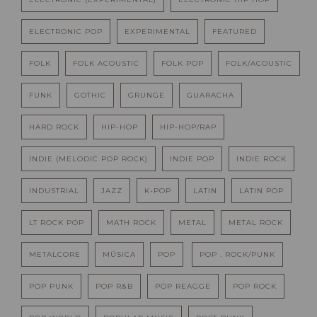
ELECTRONIC POP
EXPERIMENTAL
FEATURED
FOLK
FOLK ACOUSTIC
FOLK POP
FOLK/ACOUSTIC
FUNK
GOTHIC
GRUNGE
GUARACHA
HARD ROCK
HIP-HOP
HIP-HOP/RAP
INDIE (MELODIC POP ROCK)
INDIE POP
INDIE ROCK
INDUSTRIAL
JAZZ
K-POP
LATIN
LATIN POP
LT ROCK POP
MATH ROCK
METAL
METAL ROCK
METALCORE
MÚSICA
POP
POP . ROCK/PUNK
POP PUNK
POP R&B
POP REAGGE
POP ROCK