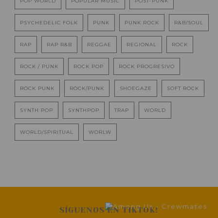
POP WORLD
POPULAR MUSIC
POST-PUNK
PSYCHEDELIC FOLK
PUNK
PUNK ROCK
R&B/SOUL
RAP
RAP R&B
REGGAE
REGIONAL
ROCK
ROCK / PUNK
ROCK POP
ROCK PROGRESIVO
ROCK PUNK
ROCK/PUNK
SHOEGAZE
SOFT ROCK
SYNTH POP
SYNTHPOP
TRAP
WORLD
WORLD/SPIRITUAL
WORLW
SÍGUENOS EN TIKTOK!