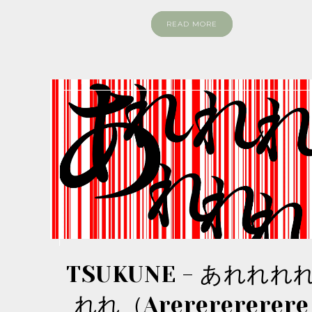
READ MORE
TSUKUNE - あれれれ
れれ（Arererererere