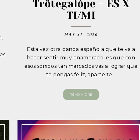
Trötegalôpe - ES X
TI/MI
MAY 31, 2026
a,
Esta vez otra banda española que te va a
es
hacer sentir muy enamorado, es que con
esos sonidos tan marcados vas a lograr que
te pongas feliz, aparte te…
READ MORE