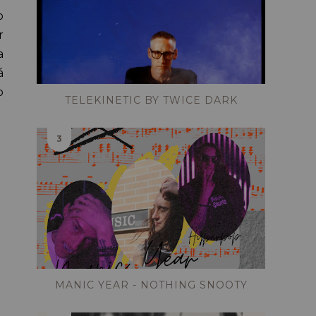
o
r
a
á
o
TELEKINETIC BY TWICE DARK
MANIC YEAR - NOTHING SNOOTY