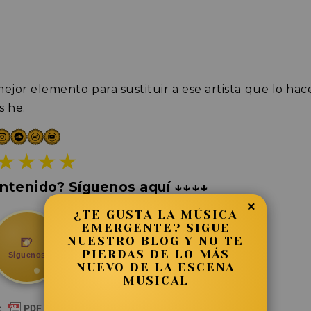
ejor elemento para sustituir a ese artista que lo hac
s he.
★★★★
ntenido? Síguenos aquí ↓↓↓↓
×
¿TE GUSTA LA MÚSICA
EMERGENTE? SIGUE
NUESTRO BLOG Y NO TE
🍺
PIERDAS DE LO MÁS
Síguenos
NUEVO DE LA ESCENA
MUSICAL