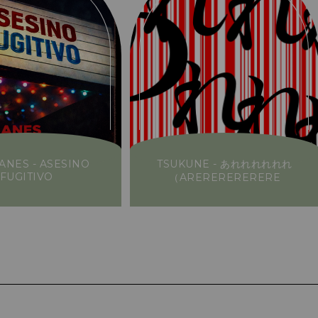
ANES - ASESINO
TSUKUNE - あれれれれれれ
FUGITIVO
（ARERERERERERE