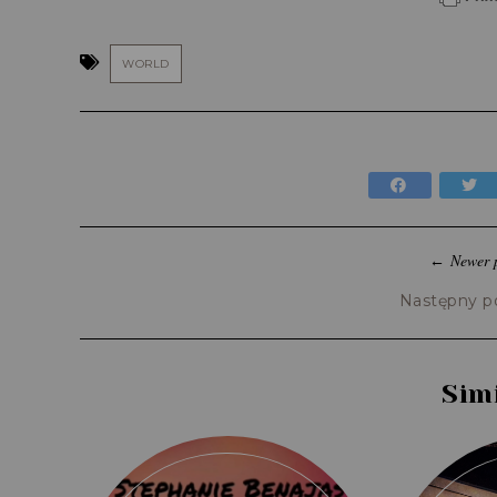
WORLD
Newer 
←
Następny p
Sim