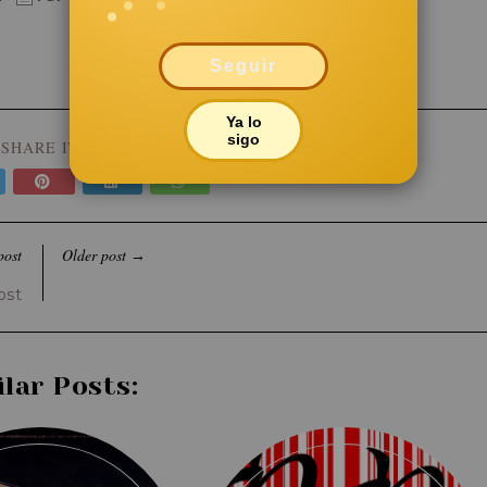
Seguir
Ya lo
sigo
SHARE IT:
post
Older post
→
ost
ilar Posts: