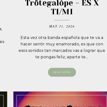
Trötegalôpe - ES X
TI/MI
MAY 31, 2026
a,
Esta vez otra banda española que te va a
es
hacer sentir muy enamorado, es que con
esos sonidos tan marcados vas a lograr que
te pongas feliz, aparte te…
READ MORE