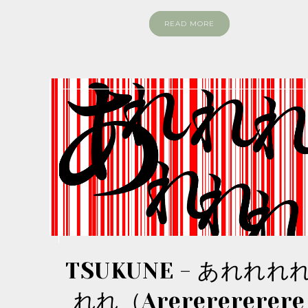
READ MORE
TSUKUNE - あれれれ
れれ（Arererererere