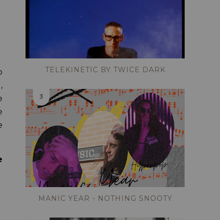
TELEKINETIC BY TWICE DARK
o
,
e
e
e
e
MANIC YEAR - NOTHING SNOOTY