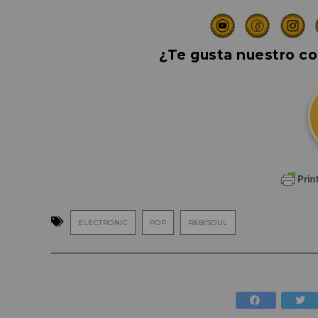
¿Te gusta nuestro co
ELECTRONIC
POP
R&B/SOUL