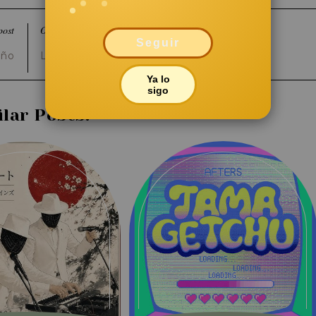
post
Older post
→
Seguir
año
Love Ghost - Heartbreak City
Ya lo
sigo
ilar Posts: