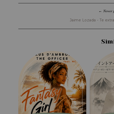
Newer 
←
Jaime Lozada - Te extr
Sim