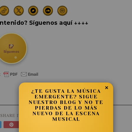
ntenido? Síguenos aquí ↓↓↓↓
🍺
Síguenos
×
¿TE GUSTA LA MÚSICA
EMERGENTE? SIGUE
NUESTRO BLOG Y NO TE
PIERDAS DE LO MÁS
NUEVO DE LA ESCENA
SHARE IT:
MUSICAL