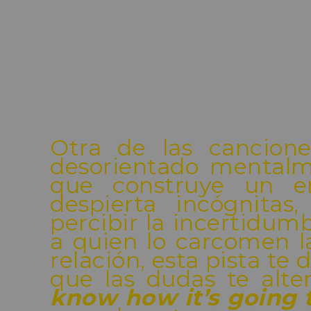
Otra de las cancion
desorientado mental
que construye un en
despierta incógnita
percibir la incertidum
a quien lo carcomen l
relación, esta pista te
que las dudas te alter
know how it’s going 