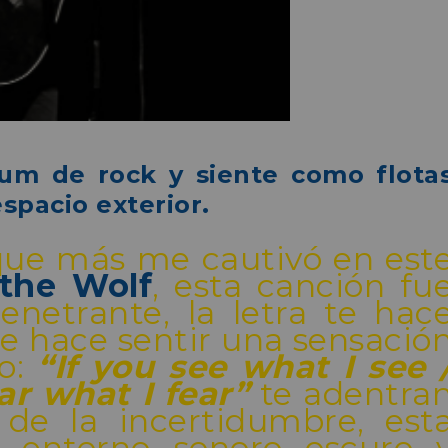
bum de rock y siente como flota
spacio exterior.
que más me cautivó en est
 the Wolf
, esta canción fu
enetrante, la letra te hac
te hace sentir una sensació
mo:
“If you see what I see 
ar what I fear”
te adentra
 de la incertidumbre, est
n entorno sonoro oscuro 