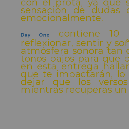
con el prota, ya que
sensación de dudas q
emocionalmente.
contiene 10 
Day One
reflexionar, sentir y 
atmósfera sonora tan 
tonos bajos para que p
en esta entrega halla
que te impactarán, lo
dejar que los verso
mientras recuperas un 