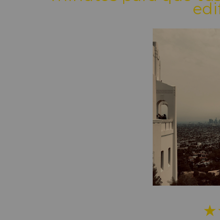
edi
★