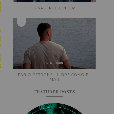
a
l
SIVA - INFLUENCER
n
u
e
,
s
s
r
FABIO PETRONE - LIBRE COMO EL
MAR
FEATURED POSTS