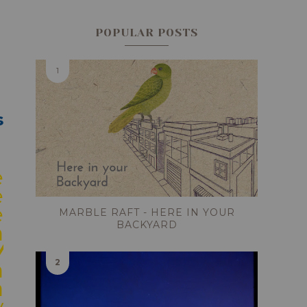
POPULAR POSTS
s
e
e
e
MARBLE RAFT - HERE IN YOUR
BACKYARD
n
/
n
a
y