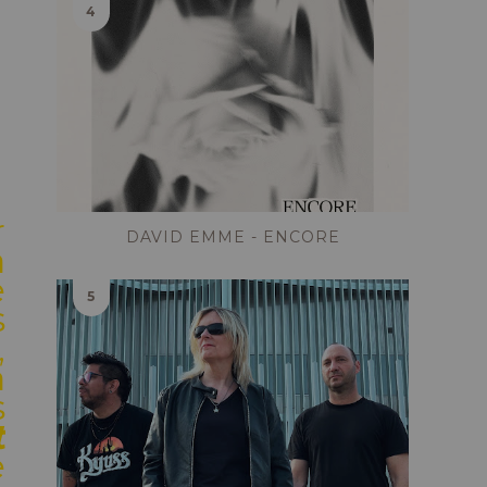
r
DAVID EMME - ENCORE
a
e
s
,
a
s
t
e