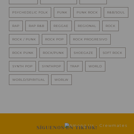
PSYCHEDELIC FOLK
PUNK
PUNK ROCK
R&B/SOUL
RAP
RAP R&B
REGGAE
REGIONAL
ROCK
ROCK / PUNK
ROCK POP
ROCK PROGRESIVO
ROCK PUNK
ROCK/PUNK
SHOEGAZE
SOFT ROCK
SYNTH POP
SYNTHPOP
TRAP
WORLD
WORLD/SPIRITUAL
WORLW
SÍGUENOS EN TIKTOK!