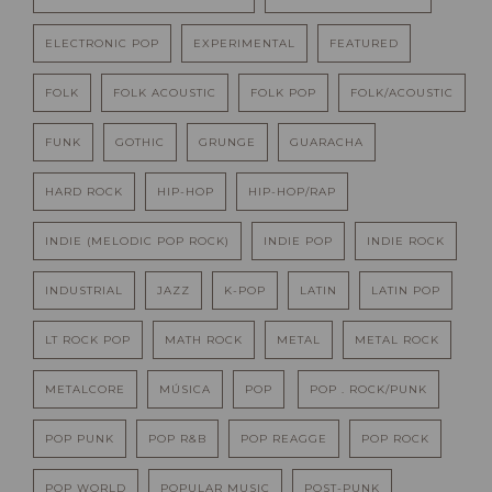
ELECTRONIC POP
EXPERIMENTAL
FEATURED
FOLK
FOLK ACOUSTIC
FOLK POP
FOLK/ACOUSTIC
FUNK
GOTHIC
GRUNGE
GUARACHA
HARD ROCK
HIP-HOP
HIP-HOP/RAP
INDIE (MELODIC POP ROCK)
INDIE POP
INDIE ROCK
INDUSTRIAL
JAZZ
K-POP
LATIN
LATIN POP
LT ROCK POP
MATH ROCK
METAL
METAL ROCK
METALCORE
MÚSICA
POP
POP . ROCK/PUNK
POP PUNK
POP R&B
POP REAGGE
POP ROCK
POP WORLD
POPULAR MUSIC
POST-PUNK