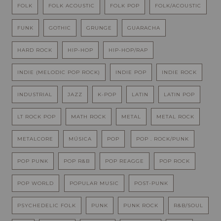
FOLK
FOLK ACOUSTIC
FOLK POP
FOLK/ACOUSTIC
FUNK
GOTHIC
GRUNGE
GUARACHA
HARD ROCK
HIP-HOP
HIP-HOP/RAP
INDIE (MELODIC POP ROCK)
INDIE POP
INDIE ROCK
INDUSTRIAL
JAZZ
K-POP
LATIN
LATIN POP
LT ROCK POP
MATH ROCK
METAL
METAL ROCK
METALCORE
MÚSICA
POP
POP . ROCK/PUNK
POP PUNK
POP R&B
POP REAGGE
POP ROCK
POP WORLD
POPULAR MUSIC
POST-PUNK
PSYCHEDELIC FOLK
PUNK
PUNK ROCK
R&B/SOUL