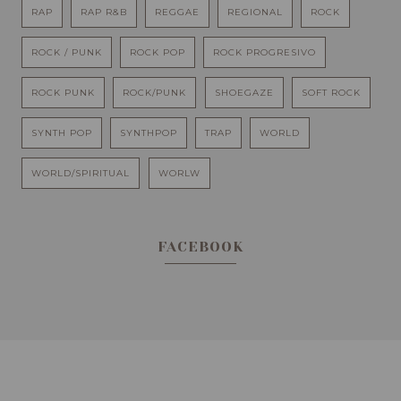
RAP
RAP R&B
REGGAE
REGIONAL
ROCK
ROCK / PUNK
ROCK POP
ROCK PROGRESIVO
ROCK PUNK
ROCK/PUNK
SHOEGAZE
SOFT ROCK
SYNTH POP
SYNTHPOP
TRAP
WORLD
WORLD/SPIRITUAL
WORLW
FACEBOOK