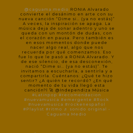
@caguama.medio
RONIA Alvarado
convierte el desánimo en arte con su
nueva canción “Dime si… (ya no estás)”
A veces, la inspiración se apaga. La
música deja de sonar adentro y uno se
queda con un montón de dudas, con
el corazón en pausa. Pero también es
en esos momentos donde puede
nacer algo real, algo que nos
recuerda por qué comenzamos. Eso
fue lo que le pasó a RONIA Alvarado. Y
de ese silencio, de esa desconexión,
nació “Dime si… (ya no estás)”. Te
invitamos a escucharla, a sentirla y a
compartirla. Cuéntanos: ¿Qué te hizo
sentir? ¿A quién te recordó? ¿En qué
momento de tu vida llegó esta
canción?l 🚀 @Independiza Música
#Latinpop
#recomendacion
#nuevamusica
#emergente
#Rock
#nuevamusica
#rockenespañol
#Playlist
#ritmo
♬ sonido original -
Caguama Medio