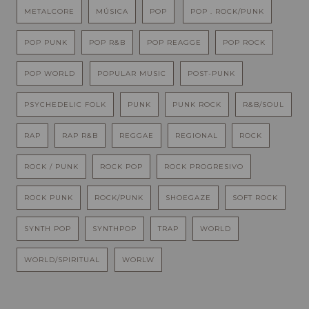
METALCORE
MÚSICA
POP
POP . ROCK/PUNK
POP PUNK
POP R&B
POP REAGGE
POP ROCK
POP WORLD
POPULAR MUSIC
POST-PUNK
PSYCHEDELIC FOLK
PUNK
PUNK ROCK
R&B/SOUL
RAP
RAP R&B
REGGAE
REGIONAL
ROCK
ROCK / PUNK
ROCK POP
ROCK PROGRESIVO
ROCK PUNK
ROCK/PUNK
SHOEGAZE
SOFT ROCK
SYNTH POP
SYNTHPOP
TRAP
WORLD
WORLD/SPIRITUAL
WORLW