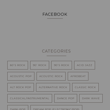
FACEBOOK
CATEGORIES
80'S ROCK
90' ROCK
90'S ROCK
ACID JAZZ
ACOUSTIC POP
ACOUSTIC ROCK
AFROBEAT
ALT ROCK POP
ALTERNATIVE ROCK
CLASSIC ROCK
CLASSICAL/INSTRUMENTAL
DANCE POP
DARK WAVE
DARK-POP
DREAM POP (ELECTRONIC/POP)