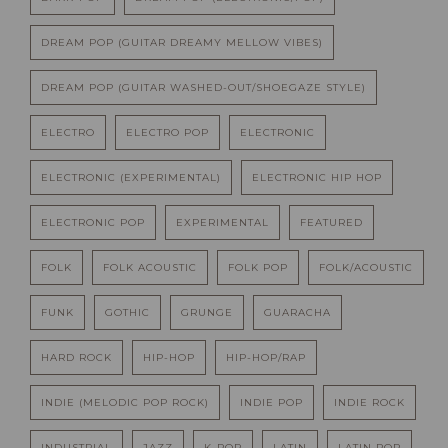
DREAM POP (GUITAR DREAMY MELLOW VIBES)
DREAM POP (GUITAR WASHED-OUT/SHOEGAZE STYLE)
ELECTRO
ELECTRO POP
ELECTRONIC
ELECTRONIC (EXPERIMENTAL)
ELECTRONIC HIP HOP
ELECTRONIC POP
EXPERIMENTAL
FEATURED
FOLK
FOLK ACOUSTIC
FOLK POP
FOLK/ACOUSTIC
FUNK
GOTHIC
GRUNGE
GUARACHA
HARD ROCK
HIP-HOP
HIP-HOP/RAP
INDIE (MELODIC POP ROCK)
INDIE POP
INDIE ROCK
INDUSTRIAL
JAZZ
K-POP
LATIN
LATIN POP