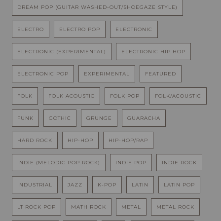
DREAM POP (GUITAR WASHED-OUT/SHOEGAZE STYLE)
ELECTRO
ELECTRO POP
ELECTRONIC
ELECTRONIC (EXPERIMENTAL)
ELECTRONIC HIP HOP
ELECTRONIC POP
EXPERIMENTAL
FEATURED
FOLK
FOLK ACOUSTIC
FOLK POP
FOLK/ACOUSTIC
FUNK
GOTHIC
GRUNGE
GUARACHA
HARD ROCK
HIP-HOP
HIP-HOP/RAP
INDIE (MELODIC POP ROCK)
INDIE POP
INDIE ROCK
INDUSTRIAL
JAZZ
K-POP
LATIN
LATIN POP
LT ROCK POP
MATH ROCK
METAL
METAL ROCK