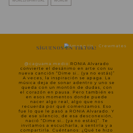
WORLD/SPIRITUAL
WORLW
SÍGUENOS EN TIKTOK!
@caguama.medio
RONIA Alvarado
convierte el desánimo en arte con su
nueva canción “Dime si… (ya no estás)”
A veces, la inspiración se apaga. La
música deja de sonar adentro y uno se
queda con un montón de dudas, con
el corazón en pausa. Pero también es
en esos momentos donde puede
nacer algo real, algo que nos
recuerda por qué comenzamos. Eso
fue lo que le pasó a RONIA Alvarado. Y
de ese silencio, de esa desconexión,
nació “Dime si… (ya no estás)”. Te
invitamos a escucharla, a sentirla y a
compartirla. Cuéntanos: ¿Qué te hizo