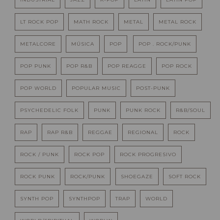
LT ROCK POP
MATH ROCK
METAL
METAL ROCK
METALCORE
MÚSICA
POP
POP . ROCK/PUNK
POP PUNK
POP R&B
POP REAGGE
POP ROCK
POP WORLD
POPULAR MUSIC
POST-PUNK
PSYCHEDELIC FOLK
PUNK
PUNK ROCK
R&B/SOUL
RAP
RAP R&B
REGGAE
REGIONAL
ROCK
ROCK / PUNK
ROCK POP
ROCK PROGRESIVO
ROCK PUNK
ROCK/PUNK
SHOEGAZE
SOFT ROCK
SYNTH POP
SYNTHPOP
TRAP
WORLD