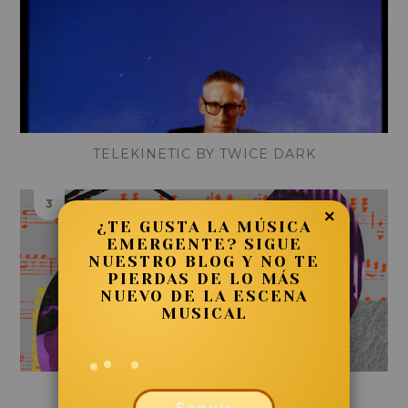
TELEKINETIC BY TWICE DARK
×
¿TE GUSTA LA MÚSICA
EMERGENTE? SIGUE
NUESTRO BLOG Y NO TE
PIERDAS DE LO MÁS
NUEVO DE LA ESCENA
MUSICAL
MANIC YEAR - NOTHING SNOOTY