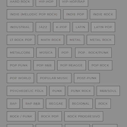
HARD ROCK
HIP-HOP
HIP-HOP/RAP
INDIE (MELODIC POP ROCK)
INDIE POP
INDIE ROCK
INDUSTRIAL
JAZZ
K-POP
LATIN
LATIN POP
LT ROCK POP
MATH ROCK
METAL
METAL ROCK
METALCORE
MÚSICA
POP
POP . ROCK/PUNK
POP PUNK
POP R&B
POP REAGGE
POP ROCK
POP WORLD
POPULAR MUSIC
POST-PUNK
PSYCHEDELIC FOLK
PUNK
PUNK ROCK
R&B/SOUL
RAP
RAP R&B
REGGAE
REGIONAL
ROCK
ROCK / PUNK
ROCK POP
ROCK PROGRESIVO