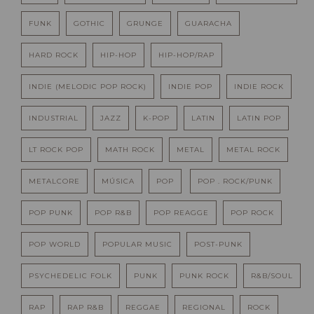
FUNK
GOTHIC
GRUNGE
GUARACHA
HARD ROCK
HIP-HOP
HIP-HOP/RAP
INDIE (MELODIC POP ROCK)
INDIE POP
INDIE ROCK
INDUSTRIAL
JAZZ
K-POP
LATIN
LATIN POP
LT ROCK POP
MATH ROCK
METAL
METAL ROCK
METALCORE
MÚSICA
POP
POP . ROCK/PUNK
POP PUNK
POP R&B
POP REAGGE
POP ROCK
POP WORLD
POPULAR MUSIC
POST-PUNK
PSYCHEDELIC FOLK
PUNK
PUNK ROCK
R&B/SOUL
RAP
RAP R&B
REGGAE
REGIONAL
ROCK