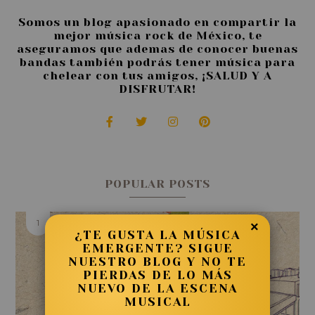
Somos un blog apasionado en compartir la
mejor música rock de México, te
aseguramos que ademas de conocer buenas
bandas también podrás tener música para
chelear con tus amigos, ¡SALUD Y A
DISFRUTAR!
POPULAR POSTS
×
¿TE GUSTA LA MÚSICA
EMERGENTE? SIGUE
NUESTRO BLOG Y NO TE
PIERDAS DE LO MÁS
NUEVO DE LA ESCENA
MUSICAL