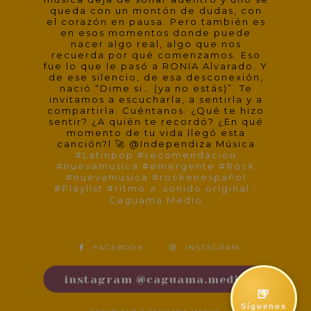
queda con un montón de dudas, con
el corazón en pausa. Pero también es
en esos momentos donde puede
nacer algo real, algo que nos
recuerda por qué comenzamos. Eso
fue lo que le pasó a RONIA Alvarado. Y
de ese silencio, de esa desconexión,
nació “Dime si… (ya no estás)”. Te
invitamos a escucharla, a sentirla y a
compartirla. Cuéntanos: ¿Qué te hizo
sentir? ¿A quién te recordó? ¿En qué
momento de tu vida llegó esta
canción?l 🚀 @Independiza Música
#Latinpop
#recomendacion
#nuevamusica
#emergente
#Rock
#nuevamusica
#rockenespañol
#Playlist
#ritmo
♬ sonido original -
Caguama Medio
FACEBOOK
INSTAGRAM
instagram @caguama.medio
🍺
Síguenos