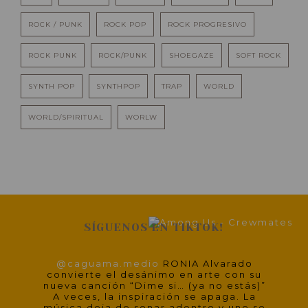
ROCK / PUNK
ROCK POP
ROCK PROGRESIVO
ROCK PUNK
ROCK/PUNK
SHOEGAZE
SOFT ROCK
SYNTH POP
SYNTHPOP
TRAP
WORLD
WORLD/SPIRITUAL
WORLW
SÍGUENOS EN TIKTOK!
@caguama.medio
RONIA Alvarado
convierte el desánimo en arte con su
nueva canción “Dime si… (ya no estás)”
A veces, la inspiración se apaga. La
música deja de sonar adentro y uno se