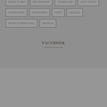
ROCK PUNK
ROCK/PUNK
SHOEGAZE
SOFT ROCK
SYNTH POP
SYNTHPOP
TRAP
WORLD
WORLD/SPIRITUAL
WORLW
FACEBOOK