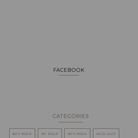
FACEBOOK
CATEGORIES
80'S ROCK
90' ROCK
90'S ROCK
ACID JAZZ