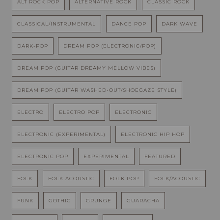
ALT ROCK POP
ALTERNATIVE ROCK
CLASSIC ROCK
CLASSICAL/INSTRUMENTAL
DANCE POP
DARK WAVE
DARK-POP
DREAM POP (ELECTRONIC/POP)
DREAM POP (GUITAR DREAMY MELLOW VIBES)
DREAM POP (GUITAR WASHED-OUT/SHOEGAZE STYLE)
ELECTRO
ELECTRO POP
ELECTRONIC
ELECTRONIC (EXPERIMENTAL)
ELECTRONIC HIP HOP
ELECTRONIC POP
EXPERIMENTAL
FEATURED
FOLK
FOLK ACOUSTIC
FOLK POP
FOLK/ACOUSTIC
FUNK
GOTHIC
GRUNGE
GUARACHA