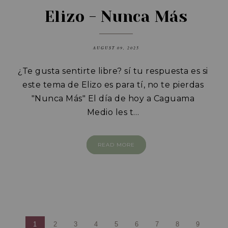
Elizo - Nunca Más
AUGUST 09, 2025
¿Te gusta sentirte libre? sí tu respuesta es si
este tema de Elizo es para tí, no te pierdas
"Nunca Más" El día de hoy a Caguama
Medio les t…
READ MORE
1
2
3
4
5
6
7
8
9