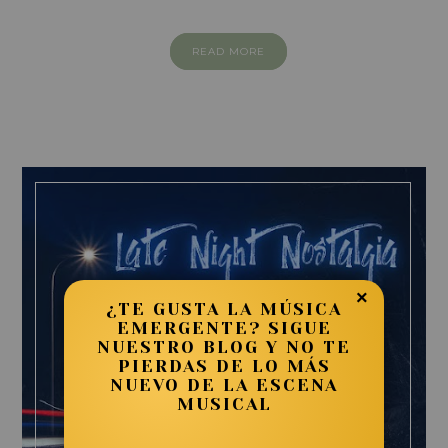
READ MORE
×
¿TE GUSTA LA MÚSICA
EMERGENTE? SIGUE
NUESTRO BLOG Y NO TE
PIERDAS DE LO MÁS
NUEVO DE LA ESCENA
MUSICAL