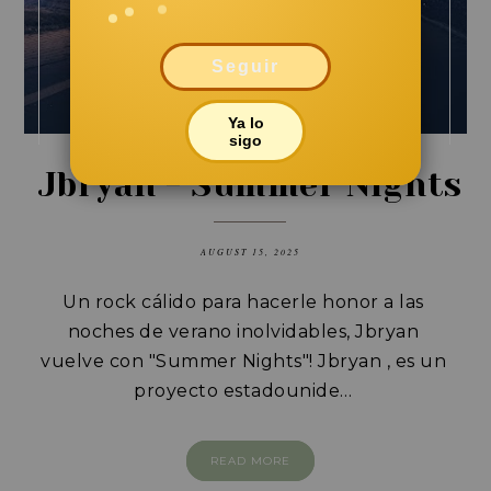
Seguir
Ya lo
sigo
Jbryan - Summer Nights
AUGUST 15, 2025
Un rock cálido para hacerle honor a las
noches de verano inolvidables, Jbryan
vuelve con "Summer Nights"!
Jbryan
, es un
proyecto estadounide…
READ MORE